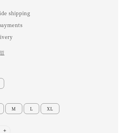
0
de shipping
 payments
livery
價
M
L
XL