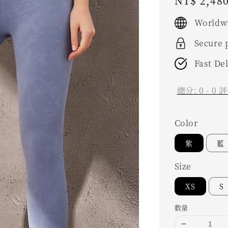
Regular
NT$ 2,48
price
Worldwi
Secure
Fast De
總分:
0
-
0
評
Color
紫
藍
Size
XS
S
數量