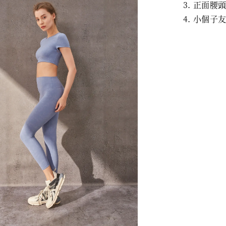
正面腰
小個子