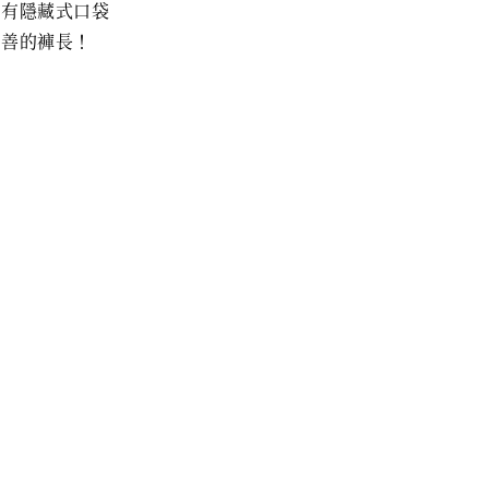
頭有隱藏式口袋
友善的褲長！