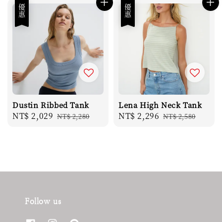
優惠
優惠
Dustin Ribbed Tank
Lena High Neck Tank
Sale
NT$ 2,029
Regular
Sale
NT$ 2,296
Regular
NT$ 2,280
NT$ 2,580
price
price
price
price
Follow us