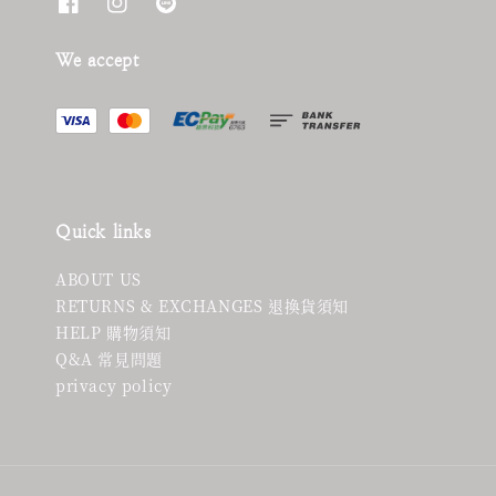
We accept
Quick links
ABOUT US
RETURNS & EXCHANGES 退換貨須知
HELP 購物須知
Q&A 常見問題
privacy policy