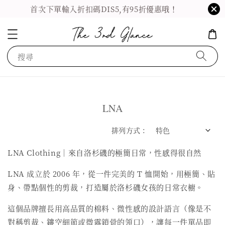
首次下單輸入折扣碼DIS5,有95折優惠哦！
搜尋
LNA
排列方式 :
LNA Clothing｜來自洛杉磯的極簡日常，性感得很自然
LNA 成立於 2006 年，從一件完美的 T 恤開始，用極簡、貼
身、帶點個性的剪裁，打造屬於洛杉磯女孩的日常衣櫥。
這個品牌擅長用高品質的棉料、微性感的設計語言（像是不
對稱剪裁、鏤空細節或微露鎖骨的領口），讓每一件單品即