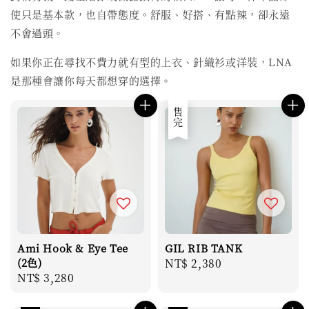
使只是基本款，也自帶態度。舒服、好搭、有點辣，卻永遠
不會過頭。
如果你正在尋找不費力就有型的上衣、針織衫或洋裝，LNA
是那種會讓你每天都想穿的選擇。
售完
Ami Hook & Eye Tee
GIL RIB TANK
(2色)
Regular
NT$ 2,380
Regular
NT$ 3,280
price
price