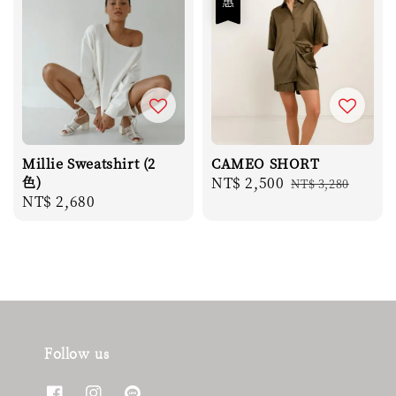
Millie Sweatshirt (2
CAMEO SHORT
色)
Sale
NT$ 2,500
Regular
NT$ 3,280
Regular
NT$ 2,680
price
price
price
Follow us