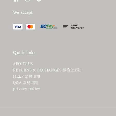
We accept
Quick links
ABOUT US
RETURNS & EXCHANGES 退換貨須知
HELP 購物須知
Q&A 常見問題
privacy policy