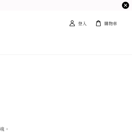
登入
購物車
靈魂。