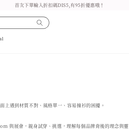
首次下單輸入折扣碼DIS5,有95折優惠哦！
al
市面上遇到材質不對、風格單一、容易撞衫的困擾。
room 與展會，親身試穿、挑選，理解每個品牌背後的理念與