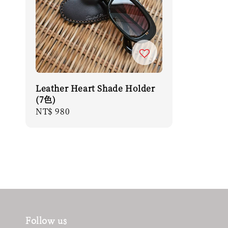
Leather Heart Shade Holder
(7色)
Regular
NT$ 980
price
Follow us