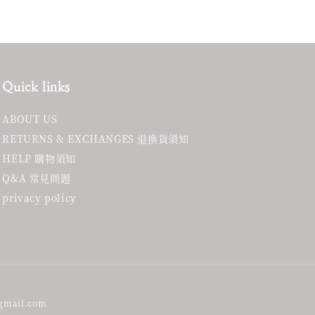
Quick links
ABOUT US
RETURNS & EXCHANGES 退換貨須知
HELP 購物須知
Q&A 常見問題
privacy policy
gmail.com