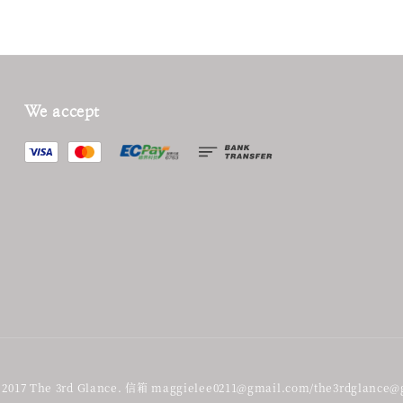
We accept
017 The 3rd Glance. 信箱 maggielee0211@gmail.com/the3rdglance@