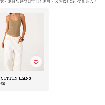
感覺。適合想穿得日常但不無聊、又喜歡有點小變化的人。
 COTTON JEANS
r
980