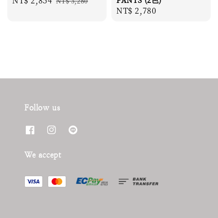
Sale
NT$ 2,854
Regular
NT$ 3,280
Regular
NT$ 2,780
price
price
price
Follow us
We accept