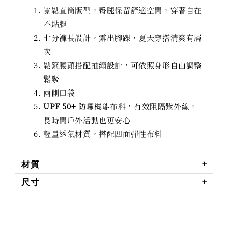
寬鬆直筒版型，臀腿保留舒適空間，穿著自在
不貼腿
七分褲長設計，露出腳踝，夏天穿搭清爽有層
次
鬆緊腰頭搭配抽繩設計，可依照身形自由調整
鬆緊
兩側口袋
UPF 50+
防曬機能布料，有效阻隔紫外線，
長時間戶外活動也更安心
輕量透氣材質，搭配四面彈性布料
材質
尺寸