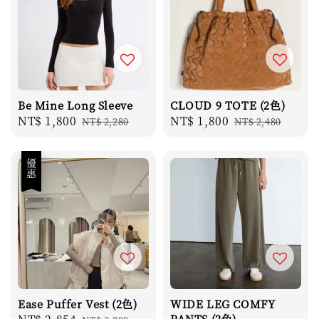
Be Mine Long Sleeve
CLOUD 9 TOTE (2色)
Sale
NT$ 1,800
Regular
Sale
NT$ 1,800
Regular
NT$ 2,280
NT$ 2,480
price
price
price
price
優惠
Ease Puffer Vest (2色)
WIDE LEG COMFY
PANTS (2色)