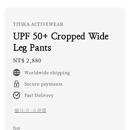
TITIKA ACTIVEWEAR
UPF 50+ Cropped Wide
Leg Pants
Regular
NT$ 2,880
price
Worldwide shipping
Secure payments
Fast Delivery
總分:
0
-
0
評價
Size