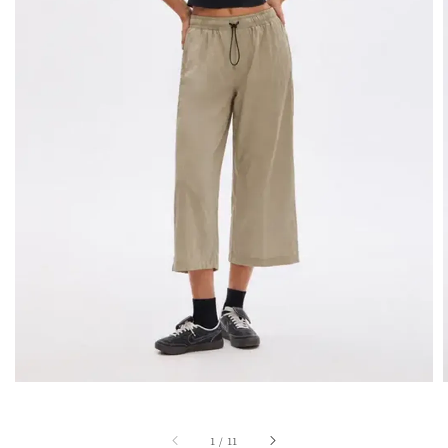
1
/
11