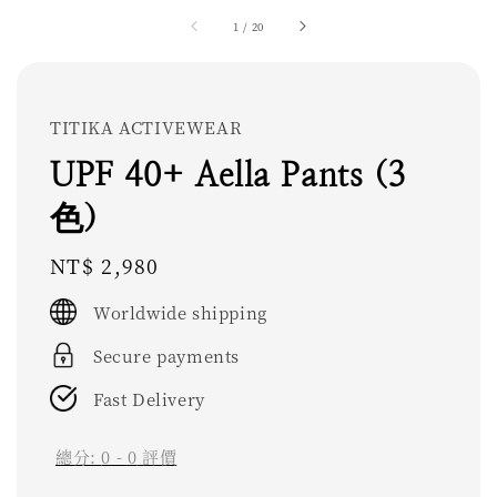
1
/
20
TITIKA ACTIVEWEAR
UPF 40+ Aella Pants (3
色)
Regular
NT$ 2,980
price
Worldwide shipping
Secure payments
Fast Delivery
總分:
0
-
0
評價