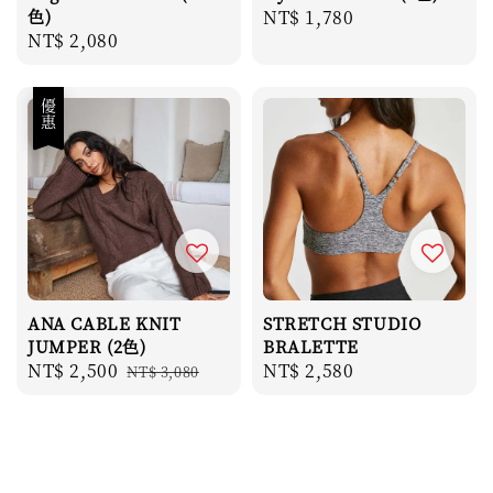
色)
Regular
NT$ 1,780
Regular
NT$ 2,080
price
price
優惠
ANA CABLE KNIT
STRETCH STUDIO
JUMPER (2色)
BRALETTE
Sale
NT$ 2,500
Regular
Regular
NT$ 2,580
NT$ 3,080
price
price
price