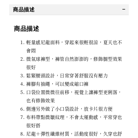
商品描述
商品描述
輕量感尼龍面料，穿起來很輕很涼，夏天也不
會悶
微氣球褲型，褲管自然澎澎的，修飾腿型效果
很好
鬆緊腰頭設計，日常穿著舒服沒有壓力
褲腳有抽繩，可以變成縮口褲
口袋位置微微往前移，視覺上讓褲型更俐落，
也有修飾效果
側邊另外做了小口袋設計，放卡片很方便
布料帶點微皺紋理，不會太運動感，平常穿也
很好搭
尼龍＋彈性纖維材質，活動度很好，久穿也舒