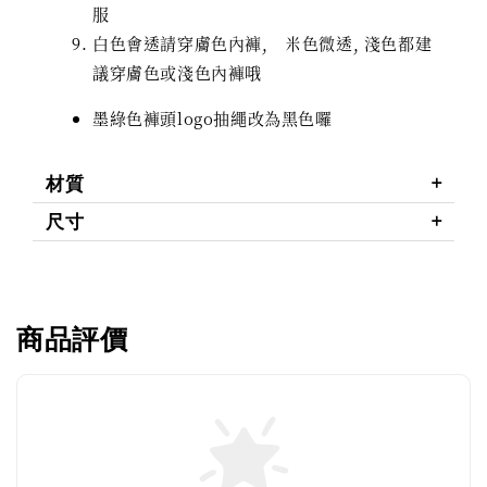
服
白色會透請穿膚色內褲, 米色微透, 淺色都建
議穿膚色或淺色內褲哦
墨綠色褲頭logo抽繩改為黑色囉
材質
尺寸
商品評價