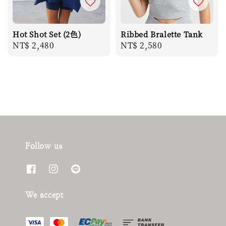
Hot Shot Set (2色)
Ribbed Bralette Tank
Regular
NT$ 2,480
Regular
NT$ 2,580
price
price
Follow us
We accept