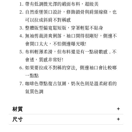
帶有低調微光澤的緞面布料，超級美
自然垂墜領口設計，修飾鎖骨與肩頸線條，也
可以拉成斜肩不對稱感
整體版型偏寬鬆短版，穿著輕鬆不貼身
無袖剪裁清爽俐落，袖口開得很剛好，側邊不
會開口太大，不怕側邊曝光哦!
布料輕薄柔滑，但布料還是有一點磅數感
不
，
會透，質感非常好!
如果要拉成不對稱的穿法, 側邊袖口會比較啷
一點點
咖啡色帶點復古氛圍，奶灰色則是溫柔耐看的
氣質色調
材質
尺寸