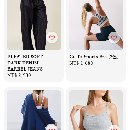
PLEATED SOFT
Go To Sports Bra (2色)
DARK DENIM
Regular
NT$ 1,680
BARREL JEANS
price
Regular
NT$ 2,980
price