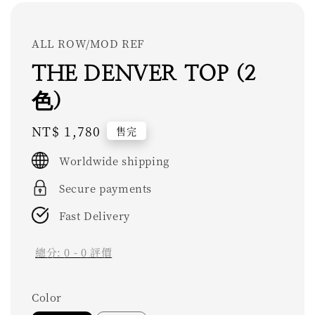
ALL ROW/MOD REF
THE DENVER TOP (2
色)
Regular
NT$ 1,780
售完
price
Worldwide shipping
Secure payments
Fast Delivery
總分:
0
-
0
評價
Color