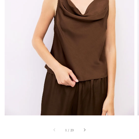
1
/
23