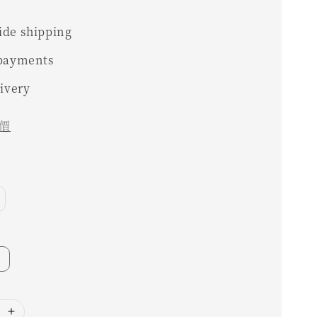
0
de shipping
 payments
livery
價