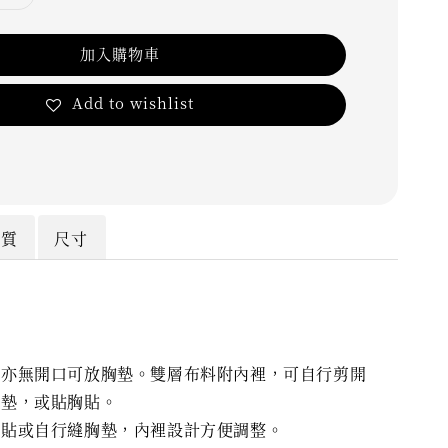
加入購物車
Add to wishlist
材質
尺寸
，亦無開口可放胸墊。雙層布料附內裡，可自行剪開
胸墊，或貼胸貼。
胸貼或自行縫胸墊，內裡設計方便調整。