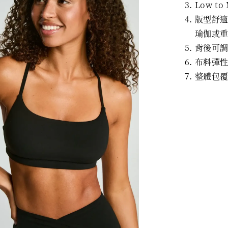
Low to
版型舒
瑜伽或
背後可
布料彈
整體包