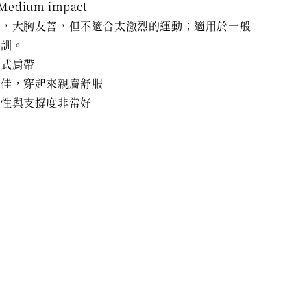
 Medium impact
適，大胸友善，但不適合太激烈的運動；適用於一般
重訓。
調式肩帶
性佳，穿起來親膚舒服
覆性與支撐度非常好