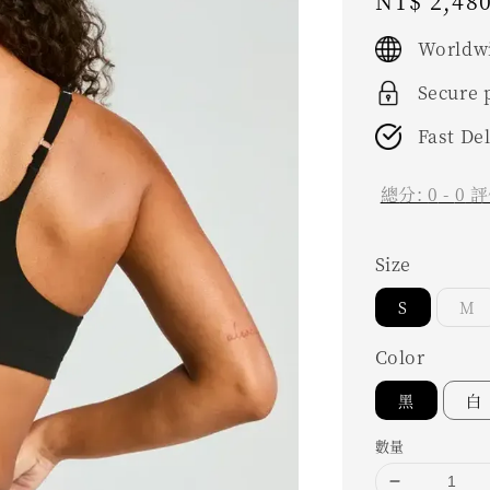
Regular
NT$ 2,48
price
Worldwi
Secure
Fast De
總分:
0
-
0
評
Size
S
M
Color
黑
白
數量