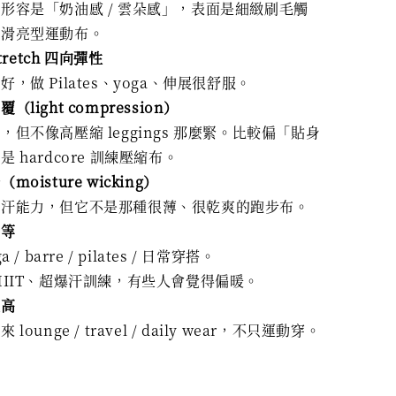
形容是「奶油感 / 雲朵感」，表面是細緻刷毛觸
是滑亮型運動布。
stretch 四向彈性
，做 Pilates、yoga、伸展很舒服。
（light compression）
，但不像高壓縮 leggings 那麼緊。比較偏「貼身
 hardcore 訓練壓縮布。
moisture wicking）
排汗能力，但它不是那種很薄、很乾爽的跑步布。
中等
a / barre / pilates / 日常穿搭。
HIIT、超爆汗訓練，有些人會覺得偏暖。
很高
lounge / travel / daily wear，不只運動穿。