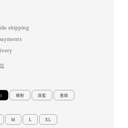
0
de shipping
 payments
livery
價
白
裸粉
深藍
墨綠
M
L
XL