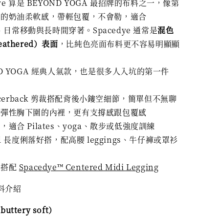
dye 算是 BEYOND YOGA 最招牌的布料之一，像第
膚的奶油柔軟感，帶輕包覆，不會勒，適合
es、日常移動與長時間穿著。Spacedye 通常是
混色
athered）表面
，比純色亮面布料更不容易明顯顯
ND YOGA 經典人氣款，也是很多人入坑的第一件
racerback 剪裁搭配背後小鏤空細節，簡單但不無聊
層彈性胸下圍的內裡，更有支撐感跟包覆感
，適合 Pilates、yoga、散步或低強度訓練
ed 長度俐落好搭，配高腰 leggings、牛仔褲或罩衫
看
以搭配
Spacedye™ Centered Midi Legging
布料介紹
ttery soft）