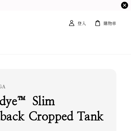
登入
購物車
GA
dye™ Slim
back Cropped Tank