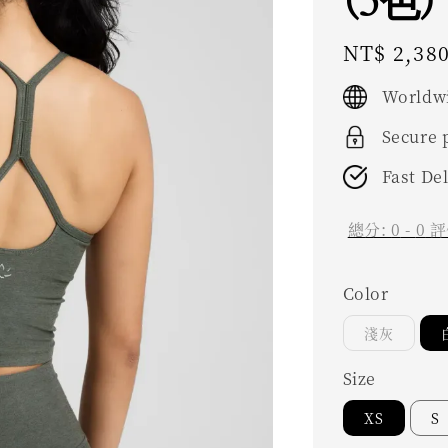
(5色)
Regular
NT$ 2,38
price
Worldwi
Secure
Fast De
總分:
0
-
0
評
Color
淺灰
Size
XS
S