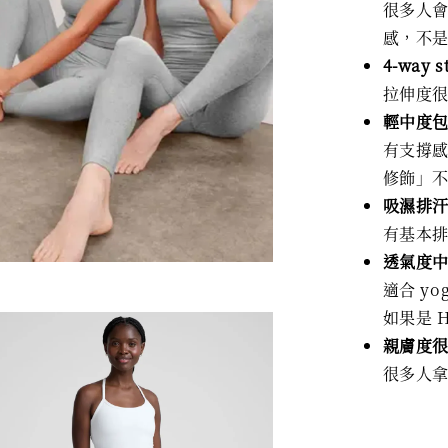
很多人會
感，不
4-way 
拉伸度很好
輕中度包覆
有支撐感
修飾」不是
吸濕排汗（
有基本
透氣度
適合 yog
如果是 
親膚度
很多人拿來 