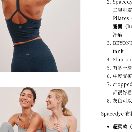
Space
二層肌
Pilat
霧面（he
汗痕
BEYO
tank
Slim 
有多一
中度支撐
cropp
都很好
灰色可
Spacedye 
超柔軟（bu