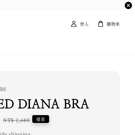
登入
購物車
RS
ED DIANA BRA
2
Regular
優惠
NT$ 2,680
price
de shipping