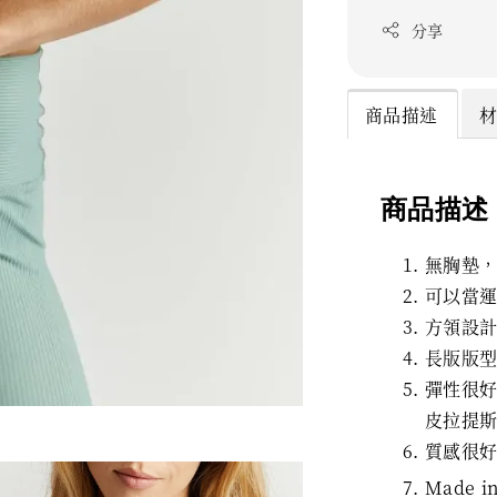
分享
商品描述
商品描述
無胸墊
可以當
方領設
長版版
彈性很
皮拉提
質感很
Made i