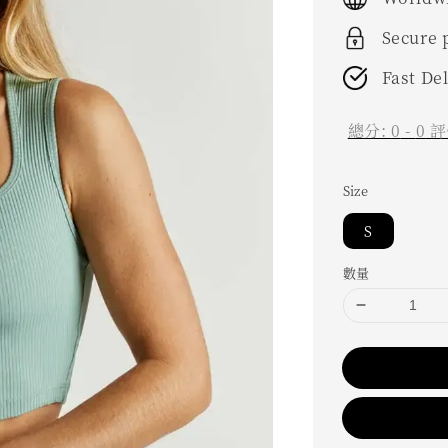
Secure
Fast De
總分:
0
-
0
評
Size
S
數量