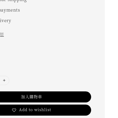
 payments
livery
價
加入購物車
Add to wishlist