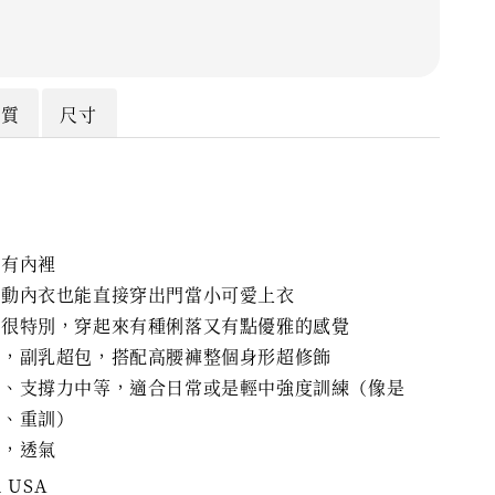
材質
尺寸
，有內裡
運動內衣也能直接穿出門當小可愛上衣
計很特別，穿起來有種俐落又有點優雅的感覺
型，副乳超包，搭配高腰褲整個身形超修飾
好、支撐力中等，適合日常或是輕中強度訓練（像是
斯、重訓）
好，透氣
n USA