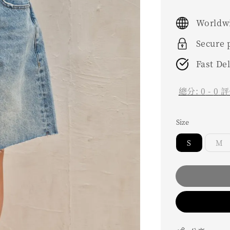
Worldwi
Secure
Fast De
總分:
0
-
0
評
Size
S
M