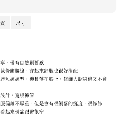
材質
尺寸
丹寧，帶有自然刷舊感
剪裁修飾腰線，穿起來舒服也很好搭配
慕達短褲褲型，褲長落在膝上，修飾大腿線條又不會
腳設計，
寬版褲管
舒服偏薄不厚重，但是會有很俐落的挺度，很修飾
會看起來骨盆跟臀很窄