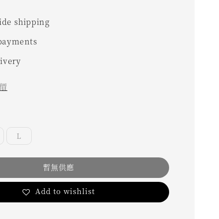
de shipping
 payments
livery
價
L
暫無供應
Add to wishlist