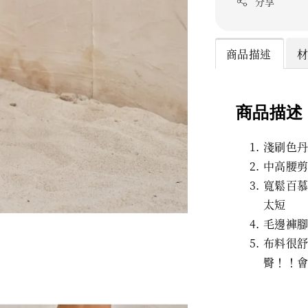
分享
商品描述
商品描述
淺刷色
中高腰
寬鬆百
太短
毛邊褲
布料很
臀！！