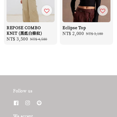
REPOSE COMBO
Eclipse Top
KNIT (黑底白條紋)
Sale
NT$ 2,000
Regular
NT$ 3,180
Sale
NT$ 3,500
Regular
NT$ 4,580
price
price
price
price
Follow us
We accept