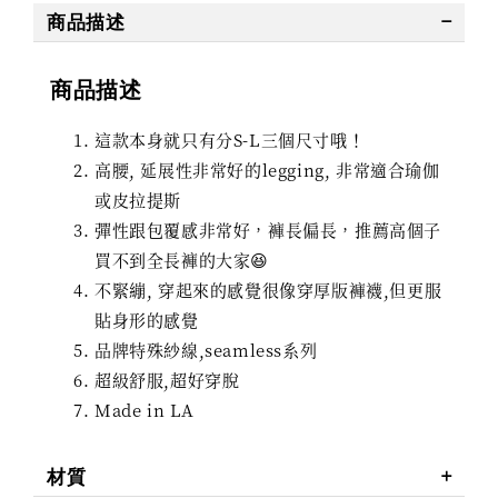
商品描述
商品描述
這款本身就只有分S-L三個尺寸哦！
高腰, 延展性非常好的legging, 非常適合瑜伽
或皮拉提斯
彈性跟包覆感非常好，褲長偏長，推薦高個子
買不到全長褲的大家😆
不緊繃, 穿起來的感覺很像穿厚版褲襪,但更服
貼身形的感覺
品牌特殊紗線,seamless系列
超級舒服,超好穿脫
Made in LA
材質