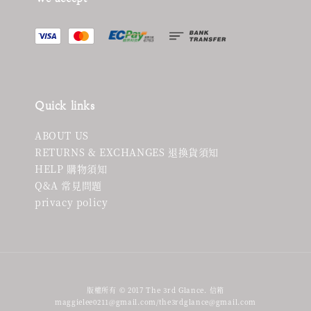
Quick links
ABOUT US
RETURNS & EXCHANGES 退換貨須知
HELP 購物須知
Q&A 常見問題
privacy policy
版權所有 © 2017 The 3rd Glance. 信箱
maggielee0211@gmail.com/the3rdglance@gmail.com