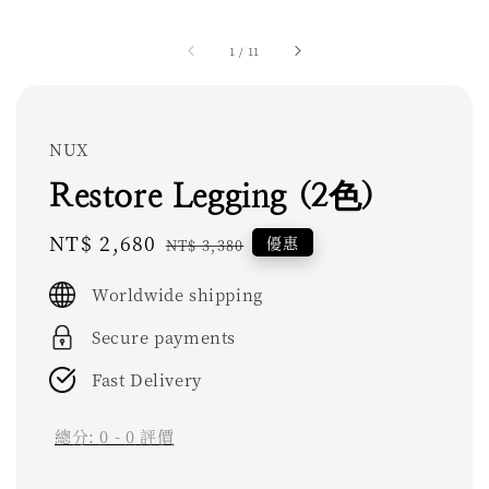
1
/
11
NUX
Restore Legging (2色)
Sale
NT$ 2,680
Regular
優惠
NT$ 3,380
price
price
Worldwide shipping
Secure payments
Fast Delivery
總分:
0
-
0
評價