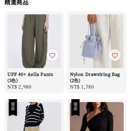
精選商品
UPF 40+ Aella Pants
Nylon Drawstring Bag
(3色)
(2色)
Regular
NT$ 2,980
Regular
NT$ 1,780
price
price
優惠
優惠