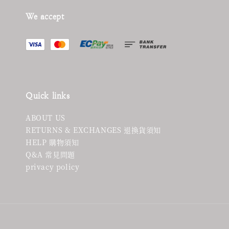
We accept
Quick links
ABOUT US
RETURNS & EXCHANGES 退換貨須知
HELP 購物須知
Q&A 常見問題
privacy policy