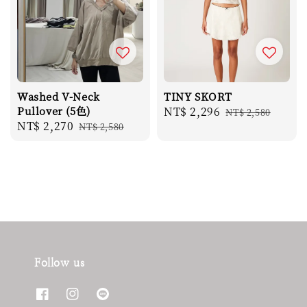
Washed V-Neck
TINY SKORT
Pullover (5色)
Sale
NT$ 2,296
Regular
NT$ 2,580
Sale
NT$ 2,270
Regular
NT$ 2,580
price
price
price
price
Follow us