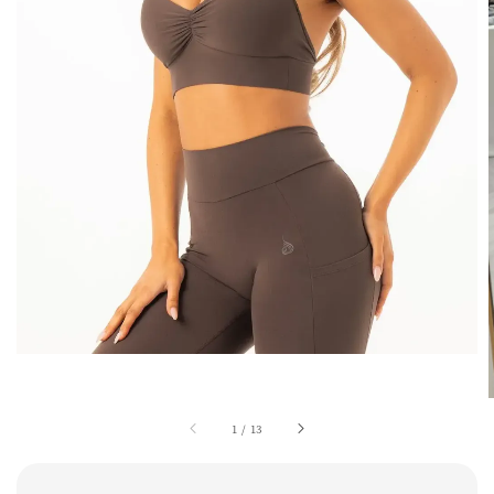
1
/
13