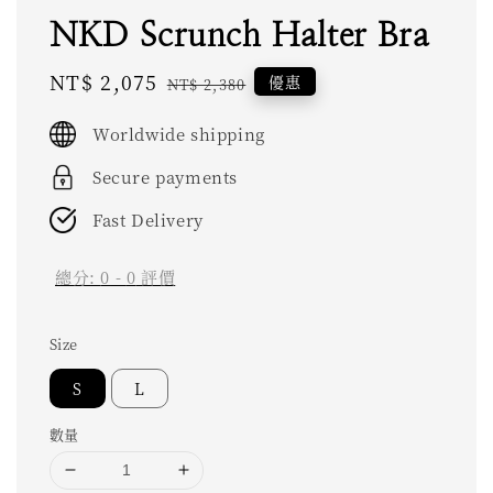
NKD Scrunch Halter Bra
Sale
NT$ 2,075
Regular
優惠
NT$ 2,380
price
price
Worldwide shipping
Secure payments
Fast Delivery
總分:
0
-
0
評價
Size
S
L
數量