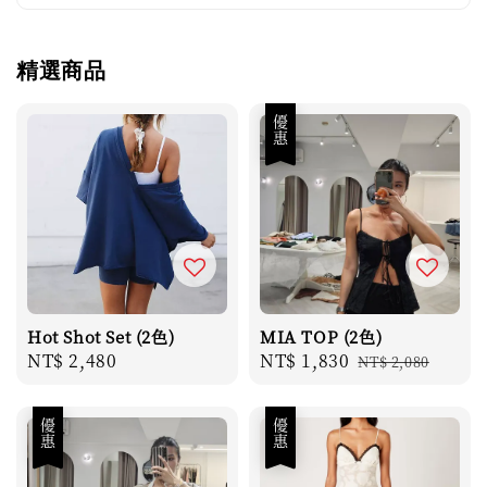
精選商品
優惠
Hot Shot Set (2色)
MIA TOP (2色)
Regular
NT$ 2,480
Sale
NT$ 1,830
Regular
NT$ 2,080
price
price
price
優惠
優惠