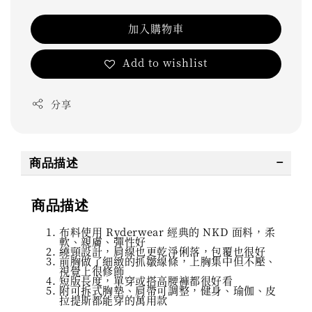
加入購物車
Add to wishlist
分享
商品描述
商品描述
布料使用 Ryderwear 經典的 NKD 面料，柔
軟、親膚、彈性好
繞頸設計，肩線也更乾淨俐落，包覆也很好
前胸做了細緻的抓皺線條，上胸集中但不壓、
視覺上很修飾
短版長度，單穿或搭高腰褲都很好看
附可拆式胸墊、肩帶可調整，健身、瑜伽、皮
拉提斯都能穿的萬用款