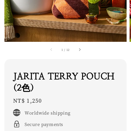
1
/
12
JARITA TERRY POUCH
(2色)
Regular
NT$ 1,250
price
Worldwide shipping
Secure payments