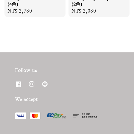
(4色)
(2色)
Regular
NT$ 2,780
Regular
NT$ 2,080
price
price
Follow us
We accept