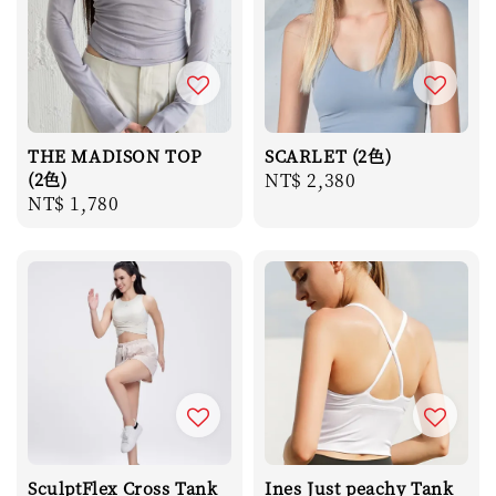
THE MADISON TOP
SCARLET (2色)
(2色)
Regular
NT$ 2,380
Regular
NT$ 1,780
price
price
SculptFlex Cross Tank
Ines Just peachy Tank