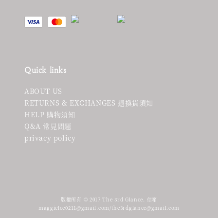
Quick links
ABOUT US
RETURNS & EXCHANGES 退換貨須知
HELP 購物須知
Q&A 常見問題
privacy policy
版權所有 © 2017 The 3rd Glance. 信箱
maggielee0211@gmail.com/the3rdglance@gmail.com