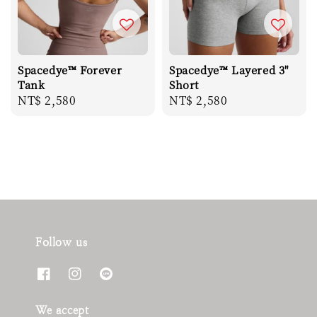
Spacedye™ Forever
Spacedye™ Layered 3"
Tank
Short
Regular
NT$ 2,580
Regular
NT$ 2,580
price
price
Follow us
We accept