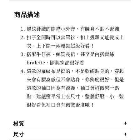
商品描述
羅紋針織的開襟小外套，有腰身不貼不緊繃
扣子全開時可以當罩衫、扣上幾顆又能變成上
衣，上下開一兩顆釦超級好看！
搭配牛仔褲、絲質長裙，甚至是內搭蕾絲
bralette，隨興穿都很好看
這款的羅紋布是挺的，不是軟綿貼身的，穿起
來會有腰身感但不會貼身，修飾度很好，但是
這款的袖口因為有滾邊，袖口會稍微緊一點
點，建議選平常上衣尺寸，整體舒服，小一號
很好看但袖口會有微微緊度哦！
材質
尺寸