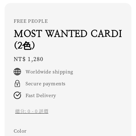
FREE PEOPLE
MOST WANTED CARDI
(2色)
Regular
NT$ 1,280
price
Worldwide shipping
Secure payments
Fast Delivery
總分:
0
-
0
評價
Color