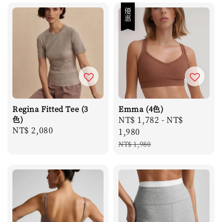
優惠
Regina Fitted Tee (3
Emma (4色)
色)
Sale
NT$ 1,782
-
NT$
Regular
NT$ 2,080
price
1,980
price
Regular
NT$ 1,980
price