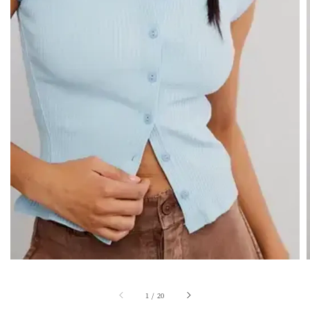
1
/
20