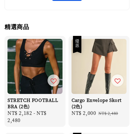
精選商品
優惠
STRETCH FOOTBALL
Cargo Envelope Skort
BRA (2色)
(2色)
Regular
NT$ 2,182
-
NT$
Sale
NT$ 2,000
Regular
NT$ 2,480
price
2,480
price
price