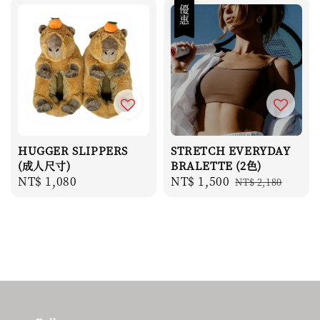
優惠
HUGGER SLIPPERS
STRETCH EVERYDAY
(成人尺寸)
BRALETTE (2色)
Regular
NT$ 1,080
Sale
NT$ 1,500
Regular
NT$ 2,180
price
price
price