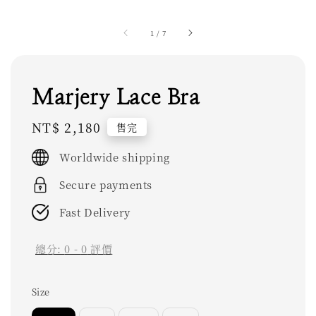
1
/
7
Marjery Lace Bra
Regular
NT$ 2,180
售完
price
Worldwide shipping
Secure payments
Fast Delivery
總分:
0
-
0
評價
Size