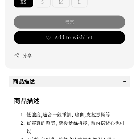
XS
S
M
L
售完
Add to wishlist
分享
商品描述
商品描述
低強度,適合一般重訓, 瑜伽,皮拉提斯等
實穿真的超美, 背後蕾絲拼接, 當內搭背心也可
以