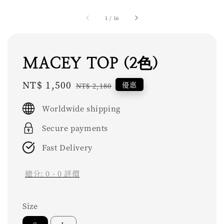
1
/
16
MACEY TOP (2色)
Sale
NT$ 1,500
Regular
優惠
NT$ 2,180
price
price
Worldwide shipping
Secure payments
Fast Delivery
總分:
0
-
0
評價
Size