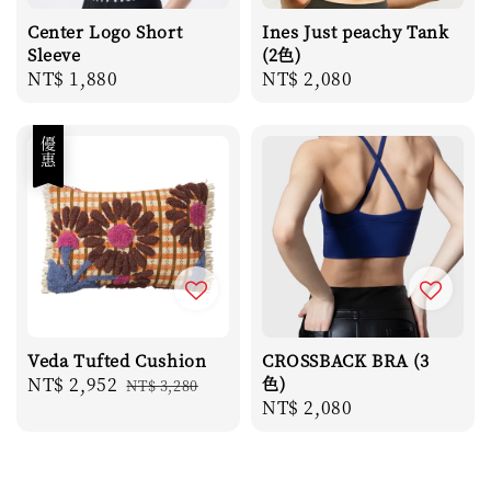
Center Logo Short
Ines Just peachy Tank
Sleeve
(2色)
Regular
NT$ 1,880
Regular
NT$ 2,080
price
price
優惠
Veda Tufted Cushion
CROSSBACK BRA (3
Sale
NT$ 2,952
Regular
色)
NT$ 3,280
Regular
NT$ 2,080
price
price
price