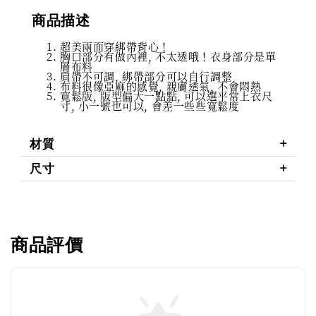
商品描述
超美兩面穿綁帶背心！
胸口部分有做內裡, 不太透哦！衣身部分是單
層布料
肩帶不可調, 綁帶部分可以自行調整
布料很像亞麻的感覺, 親膚透氣, 不會悶熱
寬鬆版, 版型偏大一點點, 可以選平常上衣尺
寸, 小一號也可以, 會差一些些寬鬆度
材質
尺寸
商品評價