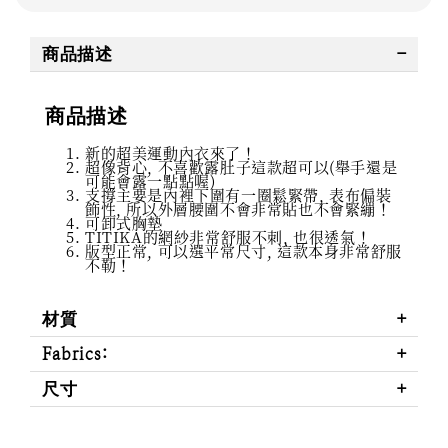
商品描述
商品描述
新的超美運動內衣來了！
超像背心, 不喜歡露肚子這款超可以(舉手還是
可能會露一點點喔)
支撐主要是內裡下圍有一圈鬆緊帶, 表布偏裝
飾性, 所以外層腰圍不會非常貼也不會緊繃！
可卸式胸墊
TITIKA的網紗非常舒服不刺, 也很透氣！
版型正常, 可以選平常尺寸, 這款本身非常舒服
不勒！
材質
Fabrics:
尺寸