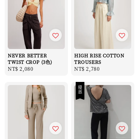
NEVER BETTER
HIGH RISE COTTON
TWIST CROP (3色)
TROUSERS
Regular
NT$ 2,080
Regular
NT$ 2,780
price
price
優惠