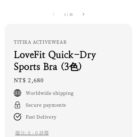
1
/
25
TITIKA ACTIVEWEAR
LoveFit Quick-Dry
Sports Bra (3色)
Regular
NT$ 2,680
price
Worldwide shipping
Secure payments
Fast Delivery
總分:
0
-
0
評價