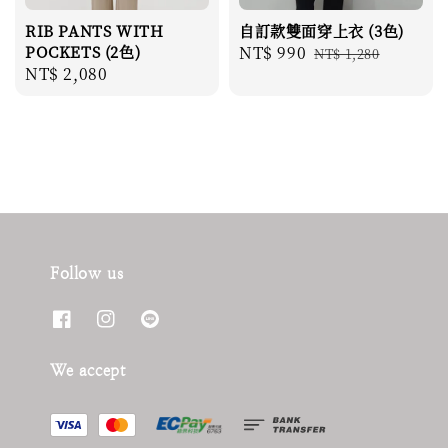
RIB PANTS WITH
自訂款雙面穿上衣 (3色)
POCKETS (2色)
Sale
NT$ 990
Regular
NT$ 1,280
Regular
NT$ 2,080
price
price
price
Follow us
We accept