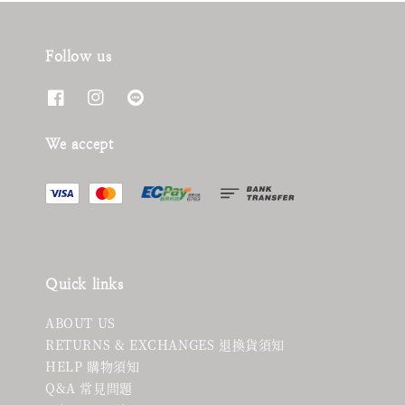
Follow us
We accept
Quick links
ABOUT US
RETURNS & EXCHANGES 退換貨須知
HELP 購物須知
Q&A 常見問題