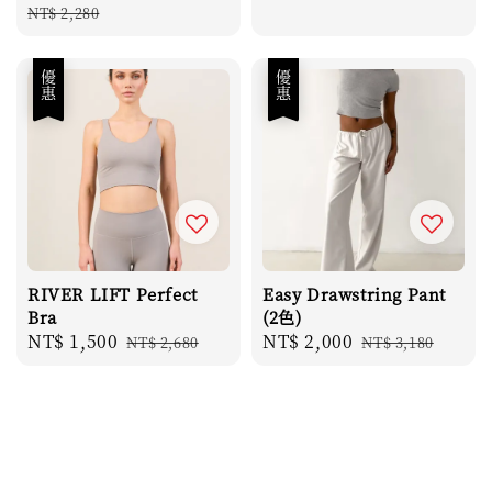
Regular
NT$ 2,280
price
優惠
優惠
RIVER LIFT Perfect
Easy Drawstring Pant
Bra
(2色)
Sale
NT$ 1,500
Regular
Sale
NT$ 2,000
Regular
NT$ 2,680
NT$ 3,180
price
price
price
price