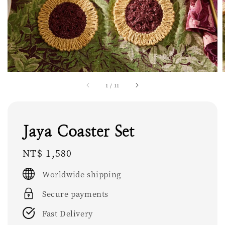
1
/
11
Jaya Coaster Set
Regular
NT$ 1,580
price
Worldwide shipping
Secure payments
Fast Delivery