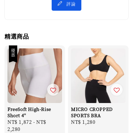
評論
精選商品
優惠
FreeSoft High-Rise
MICRO CROPPED
Short 4''
SPORTS BRA
Sale
NT$ 1,872
-
NT$
Regular
NT$ 1,280
price
2,280
price