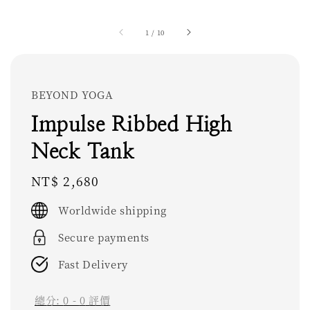
1
/
10
BEYOND YOGA
Impulse Ribbed High
Neck Tank
Regular
NT$ 2,680
price
Worldwide shipping
Secure payments
Fast Delivery
總分:
0
-
0
評價