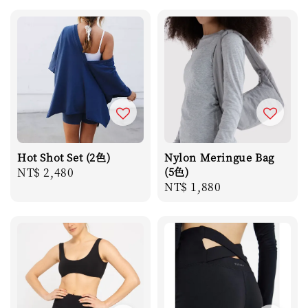
Hot Shot Set (2色)
Nylon Meringue Bag
Regular
NT$ 2,480
(5色)
Regular
NT$ 1,880
price
price