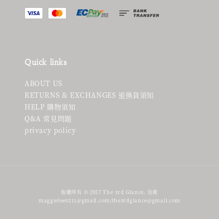
Quick links
ABOUT US
RETURNS & EXCHANGES 退換貨須知
HELP 購物須知
Q&A 常見問題
privacy policy
版權所有 © 2017 The 3rd Glance. 信箱
maggielee0211@gmail.com/the3rdglance@gmail.com