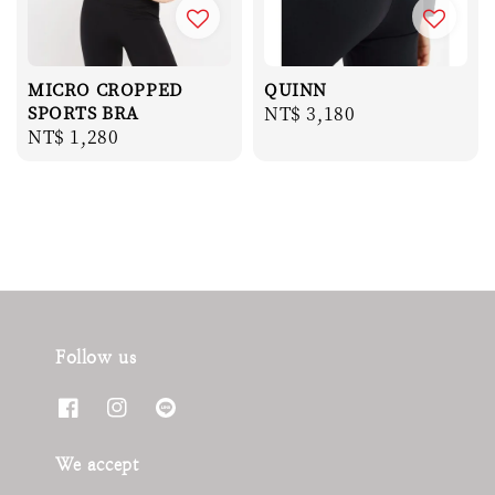
MICRO CROPPED
QUINN
SPORTS BRA
Regular
NT$ 3,180
Regular
NT$ 1,280
price
price
Follow us
We accept