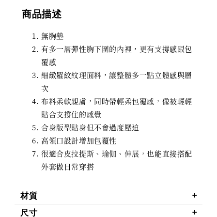
商品描述
無胸墊
有多一層彈性胸下圍的內裡，更有支撐感跟包
覆感
細緻羅紋紋理面料，讓整體多一點立體感與層
次
布料柔軟親膚，同時帶輕柔包覆感，像被輕輕
貼合支撐住的感覺
合身版型貼身但不會過度壓迫
高領口設計增加包覆性
很適合皮拉提斯、瑜伽、伸展，也能直接搭配
外套做日常穿搭
材質
尺寸