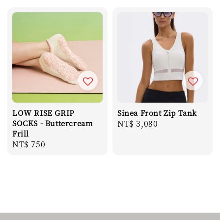
LOW RISE GRIP
Sinea Front Zip Tank
SOCKS - Buttercream
Regular
NT$ 3,080
Frill
price
Regular
NT$ 750
price