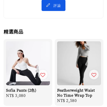
評論
精選商品
Sofia Pants (2色)
Featherweight Waist
Regular
NT$ 3,080
No Time Wrap Top
Regular
NT$ 2,580
price
price