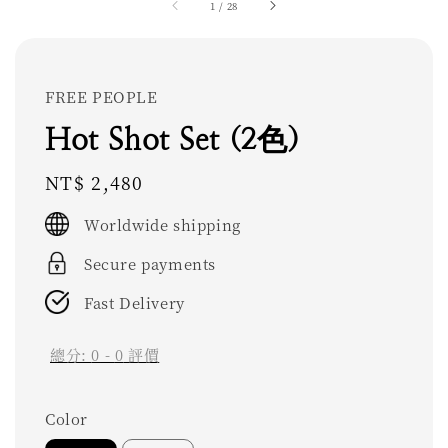
1
/
28
FREE PEOPLE
Hot Shot Set (2色)
Regular
NT$ 2,480
price
Worldwide shipping
Secure payments
Fast Delivery
總分:
0
-
0
評價
Color