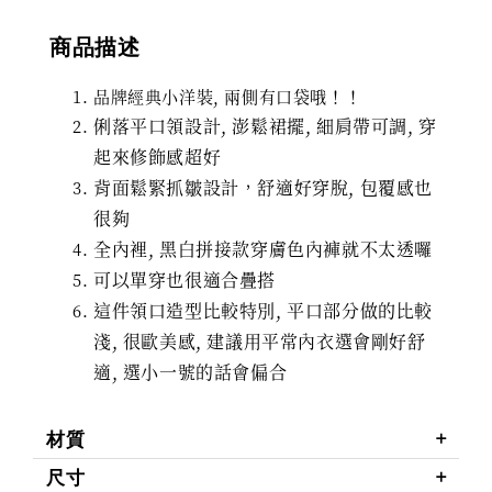
商品描述
品牌經典小洋裝, 兩側有口袋哦！！
俐落平口領設計,
澎鬆裙擺,
細肩帶可調, 穿
起來修飾感超好
背面鬆緊抓皺設計，舒適好穿脫, 包覆感也
很夠
全內裡, 黑白拼接款穿膚色內褲就不太透囉
可以單穿也很適合疊搭
這件領口造型比較特別, 平口部分做的比較
淺, 很歐美感, 建議用平常內衣選會剛好舒
適, 選小一號的話會偏合
材質
尺寸