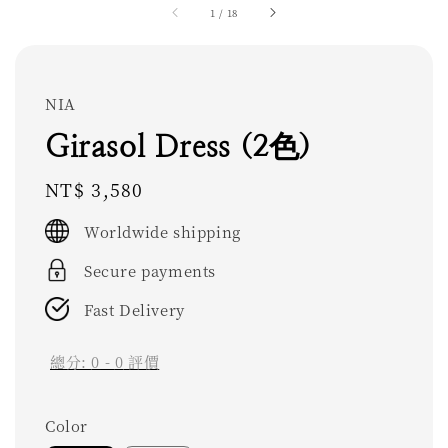
1
/
18
NIA
Girasol Dress (2色)
Regular
NT$ 3,580
price
Worldwide shipping
Secure payments
Fast Delivery
總分:
0
-
0
評價
Color