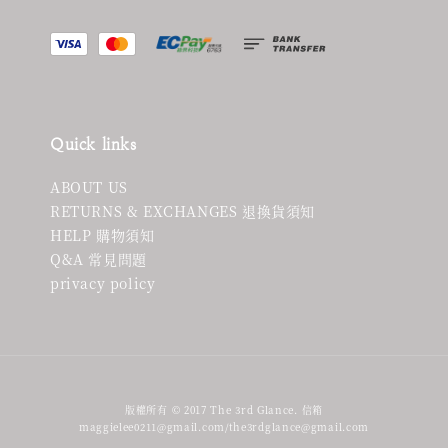
Quick links
ABOUT US
RETURNS & EXCHANGES 退換貨須知
HELP 購物須知
Q&A 常見問題
privacy policy
版權所有 © 2017 The 3rd Glance. 信箱
maggielee0211@gmail.com/the3rdglance@gmail.com