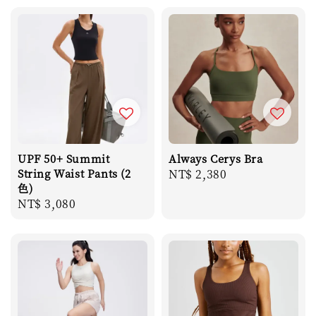
UPF 50+ Summit
Always Cerys Bra
String Waist Pants (2
Regular
NT$ 2,380
色)
price
Regular
NT$ 3,080
price