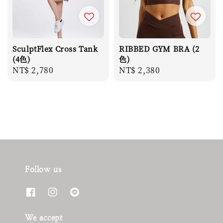
SculptFlex Cross Tank
RIBBED GYM BRA (2
(4色)
色)
Regular
NT$ 2,780
Regular
NT$ 2,380
price
price
Follow us
We accept