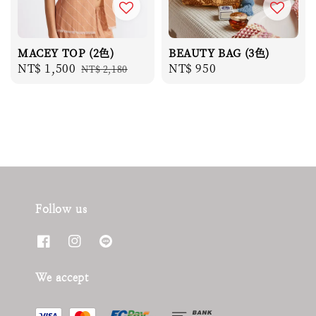
MACEY TOP (2色)
BEAUTY BAG (3色)
Sale
NT$ 1,500
Regular
Regular
NT$ 950
NT$ 2,180
price
price
price
Follow us
We accept