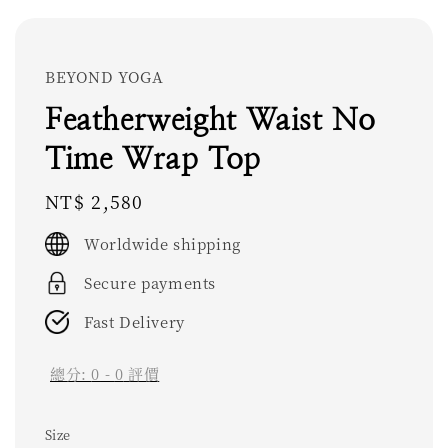
BEYOND YOGA
Featherweight Waist No
Time Wrap Top
Regular
NT$ 2,580
price
Worldwide shipping
Secure payments
Fast Delivery
總分:
0
-
0
評價
Size