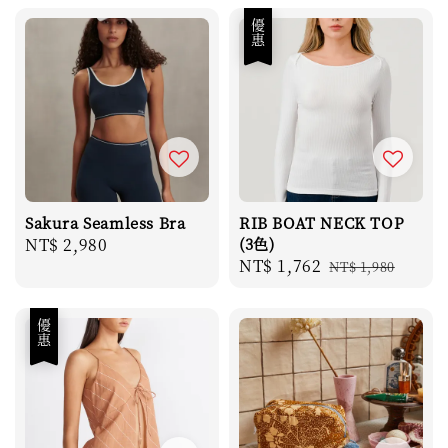
優惠
Sakura Seamless Bra
RIB BOAT NECK TOP
Regular
NT$ 2,980
(3色)
Sale
NT$ 1,762
Regular
price
NT$ 1,980
price
price
優惠