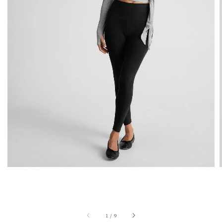
1
/
9