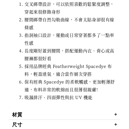
交叉綁帶設計，可以依照喜歡的鬆緊度調整，
穿起來很修飾身形
腰間綁帶自然勾勒曲線，不會太貼身卻很有線
條感
指洞袖口設計，運動或日常穿著都多了一點率
性感
長度剛好蓋到腰間，搭配運動內衣、背心或高
腰褲都很好看
採用品牌經典 Featherweight Spacedye 布
料，輕盈透氣，適合當作層次穿搭
保有經典 Spacedye 的柔軟觸感，更加輕薄舒
適，布料非常的軟綿而且很薄很親膚!
吸濕排汗、四面彈性與抗 UV 機能
材質
尺寸