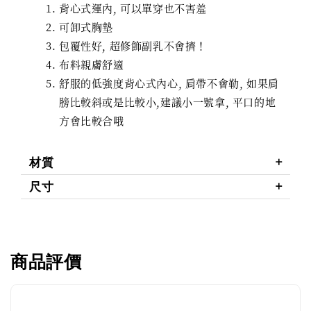
背心式運內, 可以單穿也不害羞
可卸式胸墊
包覆性好, 超修飾副乳不會擠！
布料親膚舒適
舒服的低強度背心式內心, 肩帶不會勒, 如果肩
膀比較斜或是比較小,建議小一號拿, 平口的地
方會比較合哦
材質
尺寸
商品評價