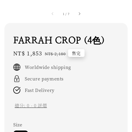
1
/
7
FARRAH CROP (4色)
Sale
NT$ 1,853
Regular
售完
NT$ 2,180
price
price
Worldwide shipping
Secure payments
Fast Delivery
總分:
0
-
0
評價
Size