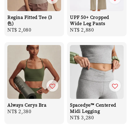
Regina Fitted Tee (3
UPF 50+ Cropped
色)
Wide Leg Pants
Regular
NT$ 2,080
Regular
NT$ 2,880
price
price
Always Cerys Bra
Spacedye™ Centered
Regular
NT$ 2,380
Midi Legging
Regular
NT$ 3,280
price
price