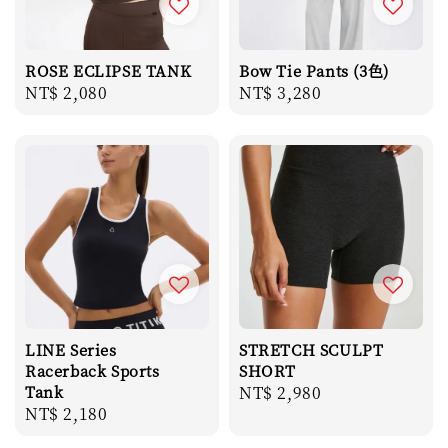
ROSE ECLIPSE TANK
Bow Tie Pants (3色)
Regular
NT$ 2,080
Regular
NT$ 3,280
price
price
LINE Series
STRETCH SCULPT
Racerback Sports
SHORT
Tank
Regular
NT$ 2,980
Regular
NT$ 2,180
price
price