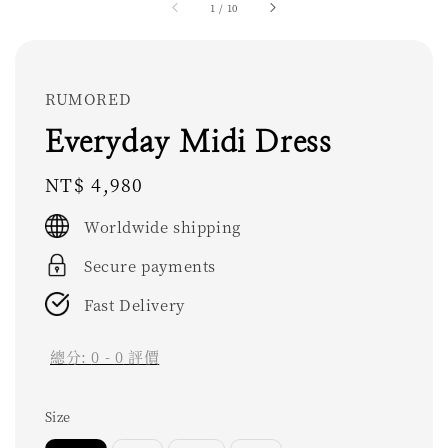
1
/
10
RUMORED
Everyday Midi Dress
Regular
NT$ 4,980
price
Worldwide shipping
Secure payments
Fast Delivery
總分:
0
-
0
評價
Size