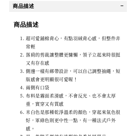
商品描述
商品描述
超可愛鋪棉背心，有點羽絨背心感，但整件非
常輕
落肩的剪裁讓整體更慵懶，領子立起來時很挺
又有存在感
側邊一樣有綁帶設計，可以自己調整抽繩，短
版感會更明顯很可愛喔！
兩側有口袋
布料是霧面柔滑感，不會反光、也不會太厚
重，實穿又有質感
米白色是那種乾淨溫柔的顏色，穿起來氣色很
好，軍綠色則更中性一點，有一種法式戶外
感。