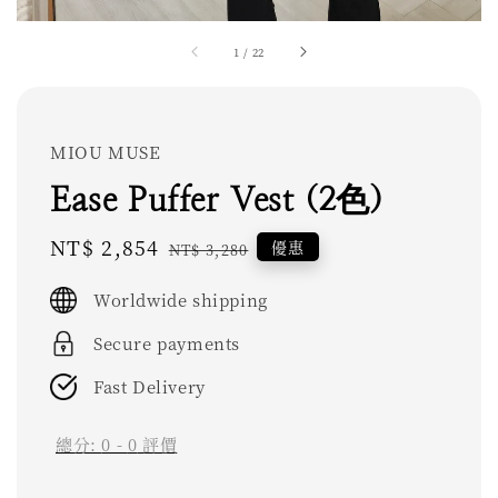
1
/
22
MIOU MUSE
Ease Puffer Vest (2色)
Sale
NT$ 2,854
Regular
優惠
NT$ 3,280
price
price
Worldwide shipping
Secure payments
Fast Delivery
總分:
0
-
0
評價