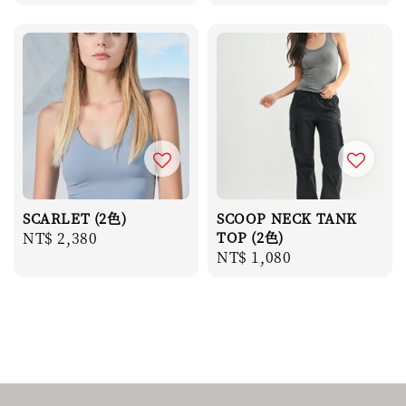
price
SCARLET (2色)
SCOOP NECK TANK
Regular
NT$ 2,380
TOP (2色)
Regular
NT$ 1,080
price
price