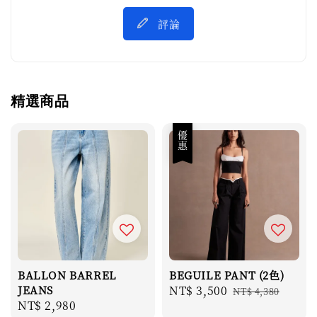
評論
精選商品
優惠
BALLON BARREL
BEGUILE PANT (2色)
JEANS
Sale
NT$ 3,500
Regular
NT$ 4,380
Regular
NT$ 2,980
price
price