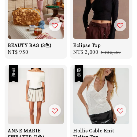
BEAUTY BAG (3色)
Eclipse Top
Regular
NT$ 950
Sale
NT$ 2,000
Regular
NT$ 3,180
price
price
price
優惠
優惠
ANNE MARIE
Hollis Cable Knit
SWEATER (3色)
Halter Top