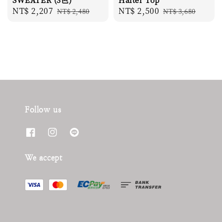
Sale
NT$ 2,207
Regular
Sale
NT$ 2,500
Regular
NT$ 2,480
NT$ 3,680
price
price
price
price
Follow us
We accept