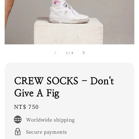
1
/
4
CREW SOCKS - Don't
Give A Fig
Regular
NT$ 750
price
Worldwide shipping
Secure payments