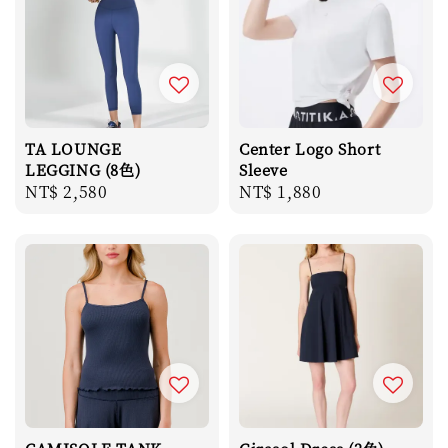
TA LOUNGE
Center Logo Short
LEGGING (8色)
Sleeve
Regular
NT$ 2,580
Regular
NT$ 1,880
price
price