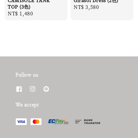
CAMISOLE TANK
Girasol Dress (2色)
TOP (3色)
Regular
NT$ 3,580
Regular
NT$ 1,480
price
price
Follow us
We accept