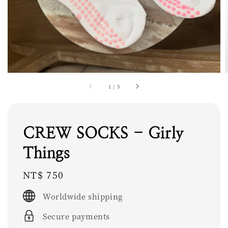
1
/
5
CREW SOCKS - Girly
Things
Regular
NT$ 750
price
Worldwide shipping
Secure payments