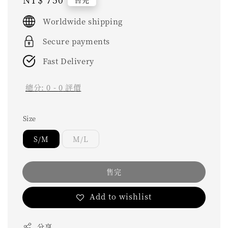
price
Worldwide shipping
Secure payments
Fast Delivery
總分:
0
-
0
評價
Size
S/M
M/L
售完
Add to wishlist
分享