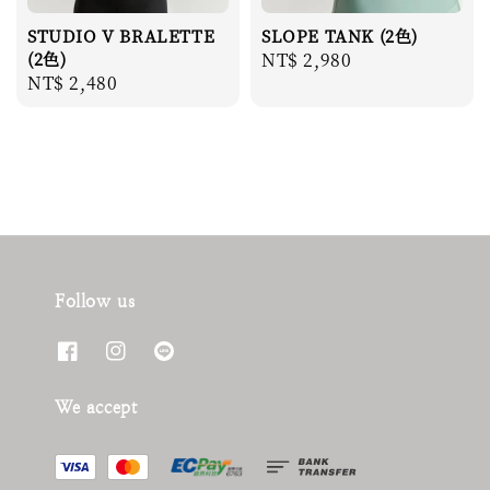
STUDIO V BRALETTE
SLOPE TANK (2色)
(2色)
Regular
NT$ 2,980
Regular
NT$ 2,480
price
price
Follow us
We accept