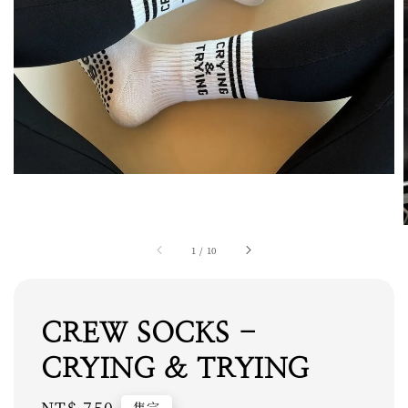
1
/
10
CREW SOCKS -
CRYING & TRYING
Regular
NT$ 750
售完