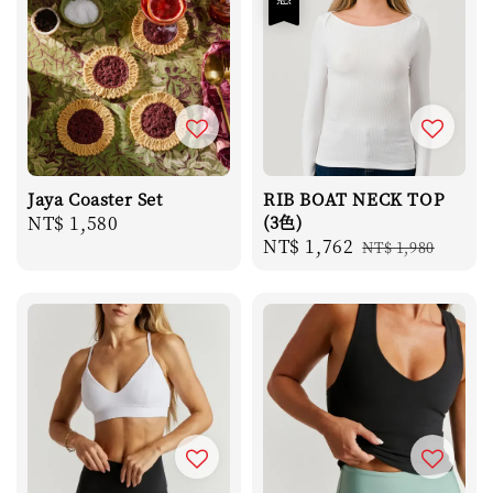
Jaya Coaster Set
RIB BOAT NECK TOP
Regular
NT$ 1,580
(3色)
Sale
NT$ 1,762
Regular
price
NT$ 1,980
price
price