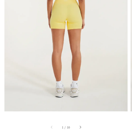
1
/
10