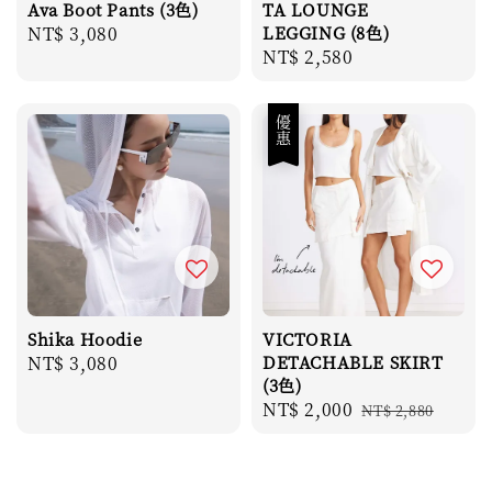
Ava Boot Pants (3色)
TA LOUNGE
Regular
NT$ 3,080
LEGGING (8色)
Regular
NT$ 2,580
price
price
優惠
Shika Hoodie
VICTORIA
Regular
NT$ 3,080
DETACHABLE SKIRT
(3色)
price
Sale
NT$ 2,000
Regular
NT$ 2,880
price
price