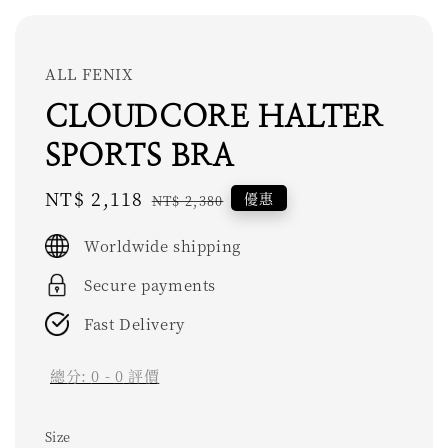
ALL FENIX
CLOUDCORE HALTER
SPORTS BRA
Sale
NT$ 2,118
Regular
優惠
NT$ 2,380
price
price
Worldwide shipping
Secure payments
Fast Delivery
總分:
0
-
0
評價
Size