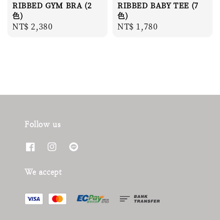
RIBBED GYM BRA (2
RIBBED BABY TEE (7
色)
色)
Regular
NT$ 2,380
Regular
NT$ 1,780
price
price
Follow us
We accept