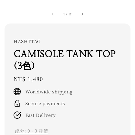
1
/
12
HASHTTAG
CAMISOLE TANK TOP
(3色)
Regular
NT$ 1,480
price
Worldwide shipping
Secure payments
Fast Delivery
總分:
0
-
0
評價