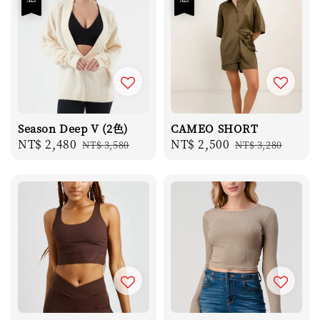
Season Deep V (2色)
CAMEO SHORT
Sale
NT$ 2,480
Regular
Sale
NT$ 2,500
Regular
NT$ 3,580
NT$ 3,280
price
price
price
price