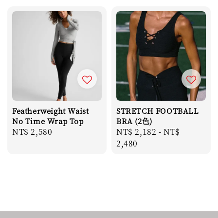
Featherweight Waist
STRETCH FOOTBALL
No Time Wrap Top
BRA (2色)
Regular
NT$ 2,580
Regular
NT$ 2,182
-
NT$
price
price
2,480