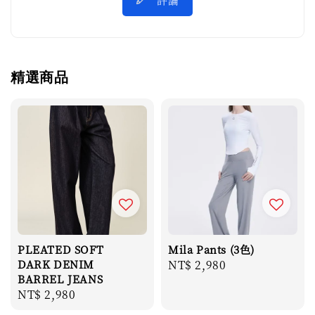
精選商品
PLEATED SOFT
Mila Pants (3色)
DARK DENIM
Regular
NT$ 2,980
BARREL JEANS
price
Regular
NT$ 2,980
price