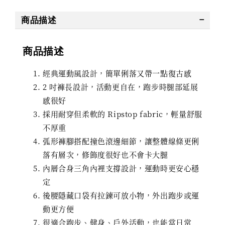
商品描述
商品描述
經典運動風設計，簡單俐落又帶一點復古感
2 吋褲長設計，活動更自在，跑步時腿部延展
感很好
採用耐穿但柔軟的 Ripstop fabric，輕量舒服
不厚重
弧形褲腳搭配撞色滾邊細節，讓整體線條更俐
落有層次，修飾度很好也不會卡大腿
內層合身三角內裡支撐設計，運動時更安心穩
定
後腰隱藏口袋有拉鍊可放小物，外出跑步或運
動更方便
很適合跑步、健身、戶外活動，也能當日常