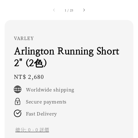
1
/
23
VARLEY
Arlington Running Short
2" (2色)
Regular
NT$ 2,680
price
Worldwide shipping
Secure payments
Fast Delivery
總分:
0
-
0
評價