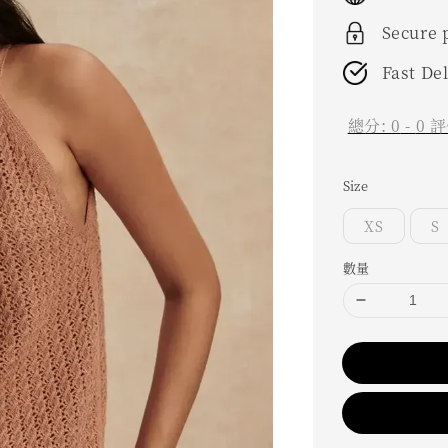
Secure
Fast De
總分:
0
-
0
評
Size
XS
S
數量