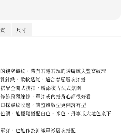
材質
尺寸
緻的鏤空織紋，帶有若隱若現的透膚感與豐富紋理
 棉質針織，柔軟透氣，適合春夏層次穿搭
計搭配全開式排扣，增添復古法式氛圍
裁修飾肩頸線條，單穿或內搭背心都很好看
領口採羅紋收邊，讓整體版型更俐落有型
糖色調，能輕鬆搭配白色、米色、丹寧或大地色系下
心單穿，也能作為針織罩衫層次搭配