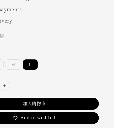
 payments
livery
價
M
L
加入購物車
Add to wishlist