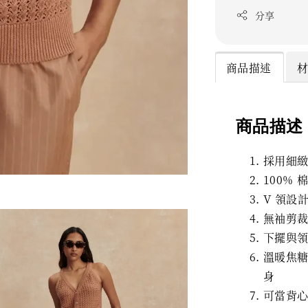
分享
商品描述
商品描述
採用細
100%
V 領設
無袖剪
下擺與
溫暖焦
身
可當背