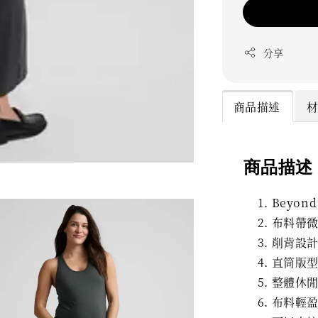
分享
商品描述
商品描述
Beyo
布料帶
削背設
直筒版
整體休
布料輕