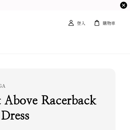
登入
購物車
GA
 Above Racerback
Dress