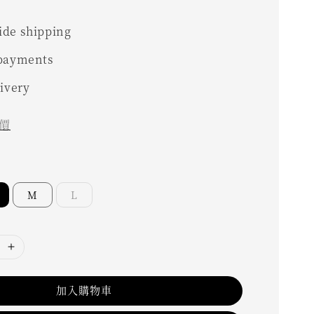
0
de shipping
 payments
livery
價
M
L
加入購物車