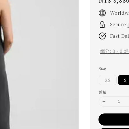
Regular
NT$ 3,88
price
Worldwi
Secure
Fast De
總分:
0
-
0
評
Size
XS
S
數量