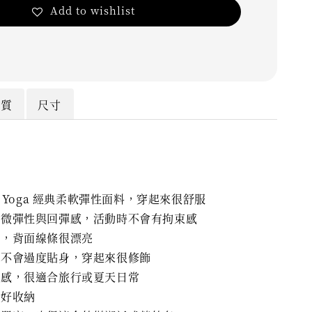
Add to wishlist
材質
尺寸
nd Yoga 經典柔軟彈性面料，穿起來很舒服
微微彈性與回彈感，活動時不會有拘束感
計，背面線條很漂亮
型不會過度貼身，穿起來很修飾
閒感，很適合旅行或夏天日常
盈好收納