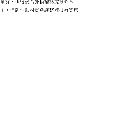
接單穿，也很適合外搭襯衫或薄外套
簡單，但版型跟材質會讓整體很有質感