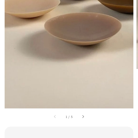
1
/
5