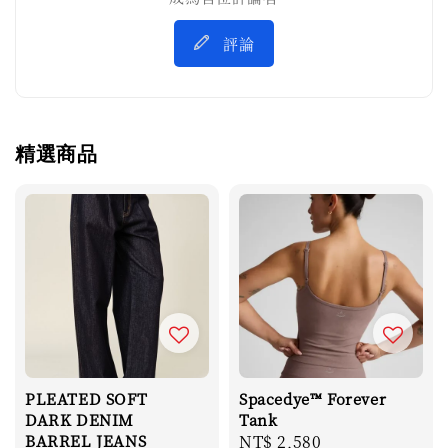
評論
精選商品
PLEATED SOFT
Spacedye™ Forever
DARK DENIM
Tank
BARREL JEANS
Regular
NT$ 2,580