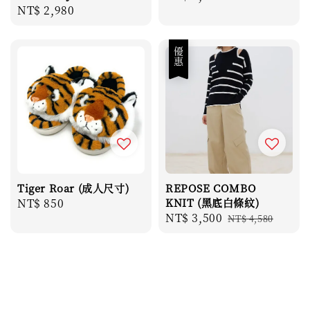
Regular
NT$ 2,980
price
price
優惠
Tiger Roar (成人尺寸)
REPOSE COMBO
Regular
NT$ 850
KNIT (黑底白條紋)
Sale
NT$ 3,500
Regular
price
NT$ 4,580
price
price