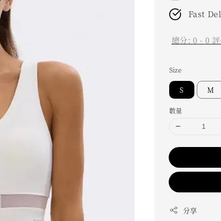
Fast De
總分:
0
-
0
評
Size
S
M
數量
分享