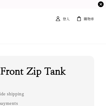
登入
購物車
 Front Zip Tank
0
de shipping
 payments