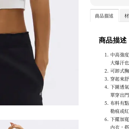
商品描述
商品描述
中高強
大爆汗也
可卸式
穿起來
下圍透
單穿出
布料有
勒痕或
下擺加
內衣，