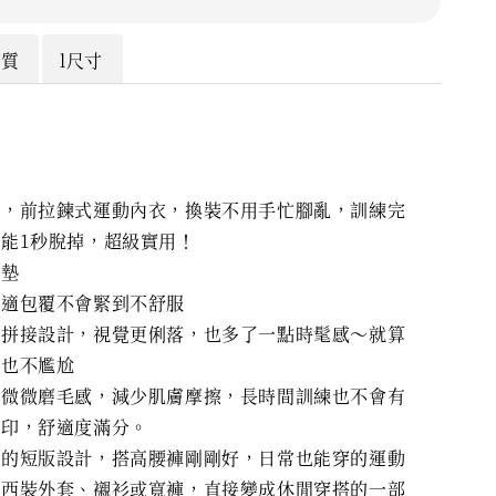
材質
l尺寸
度，前拉鍊式運動內衣，換裝不用手忙腳亂，訓練完
能1秒脫掉，超級實用！
胸墊
舒適包覆不會緊到不舒服
氣拼接設計，視覺更俐落，也多了一點時髦感～就算
門也不尷尬
點微微磨毛感，減少肌膚摩擦，長時間訓練也不會有
紅印，舒適度滿分。
寬的短版設計，搭高腰褲剛剛好，日常也能穿的運動
搭西裝外套、襯衫或寬褲，直接變成休閒穿搭的一部