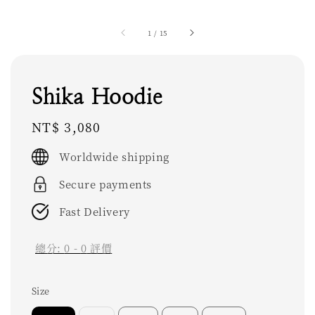
1
/
15
Shika Hoodie
Regular
NT$ 3,080
price
Worldwide shipping
Secure payments
Fast Delivery
總分:
0
-
0
評價
Size