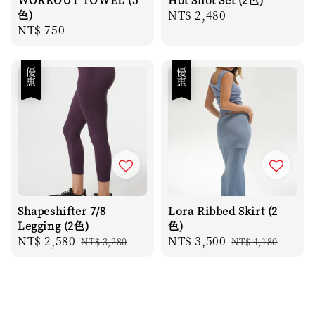
色)
Regular
NT$ 2,480
Regular
NT$ 750
price
price
優惠
優惠
Shapeshifter 7/8
Lora Ribbed Skirt (2
Legging (2色)
色)
Sale
NT$ 2,580
Regular
Sale
NT$ 3,500
Regular
NT$ 3,280
NT$ 4,180
price
price
price
price