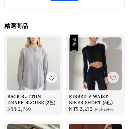
精選商品
優惠
BACK BUTTON
RIBBED V WAIST
DRAPE BLOUSE (2色)
BIKER SHORT (5色)
Regular
NT$ 2,780
Sale
NT$ 2,232
Regular
NT$ 2,480
price
price
price