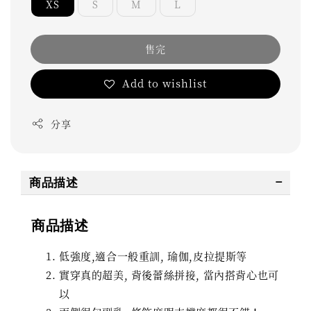
XS
S
M
L
售完
Add to wishlist
分享
商品描述
商品描述
低強度,適合一般重訓, 瑜伽,皮拉提斯等
實穿真的超美, 背後蕾絲拼接, 當內搭背心也可
以