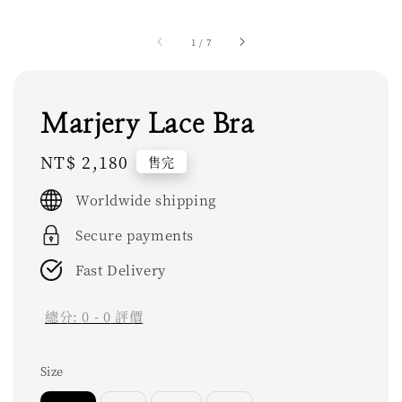
1
/
7
Marjery Lace Bra
Regular
NT$ 2,180
售完
price
Worldwide shipping
Secure payments
Fast Delivery
總分:
0
-
0
評價
Size