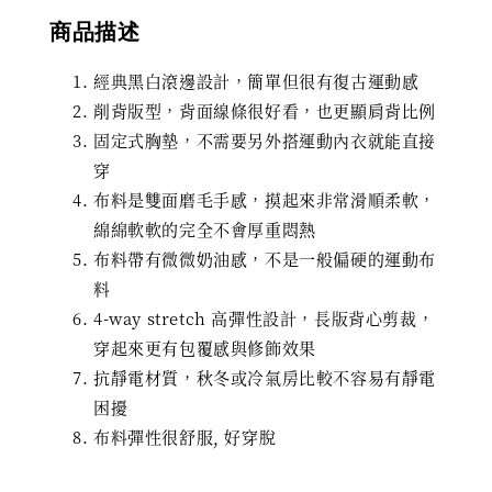
商品描述
經典黑白滾邊設計，簡單但很有復古運動感
削背版型，背面線條很好看，也更顯肩背比例
固定式胸墊，不需要另外搭運動內衣就能直接
穿
布料是雙面磨毛手感，摸起來非常滑順柔軟，
綿綿軟軟的完全不會厚重悶熱
布料帶有微微奶油感，不是一般偏硬的運動布
料
4-way stretch 高彈性設計，長版背心剪裁，
穿起來更有包覆感與修飾效果
抗靜電材質，秋冬或冷氣房比較不容易有靜電
困擾
布料彈性很舒服, 好穿脫