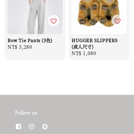
Bow Tie Pants (3色)
HUGGER SLIPPERS
Regular
NT$ 3,280
(成人尺寸)
Regular
NT$ 1,080
price
price
Follow us