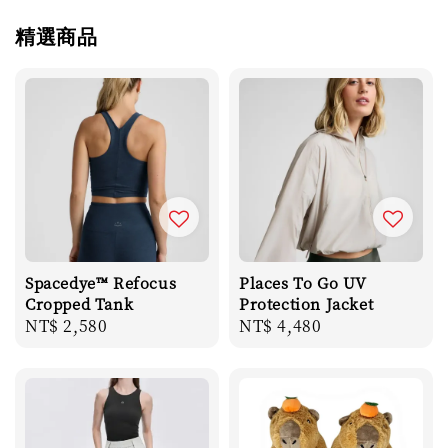
精選商品
Spacedye™ Refocus
Places To Go UV
Cropped Tank
Protection Jacket
Regular
NT$ 2,580
Regular
NT$ 4,480
price
price