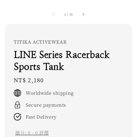
1
/
14
TITIKA ACTIVEWEAR
LINE Series Racerback
Sports Tank
Regular
NT$ 2,180
price
Worldwide shipping
Secure payments
Fast Delivery
總分:
0
-
0
評價