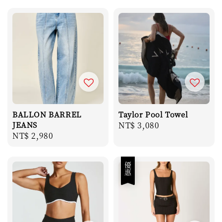
BALLON BARREL
Taylor Pool Towel
JEANS
Regular
NT$ 3,080
Regular
NT$ 2,980
price
price
優惠