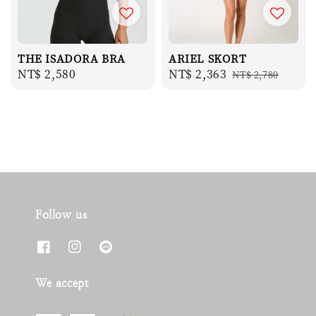
THE ISADORA BRA
ARIEL SKORT
Regular
NT$ 2,580
Sale
NT$ 2,363
Regular
NT$ 2,780
price
price
price
Follow us
We accept