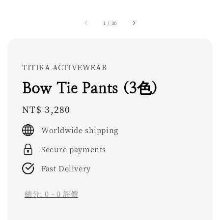
1
/
30
TITIKA ACTIVEWEAR
Bow Tie Pants (3色)
Regular
NT$ 3,280
price
Worldwide shipping
Secure payments
Fast Delivery
總分:
0
-
0
評價