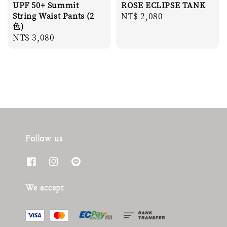
UPF 50+ Summit
ROSE ECLIPSE TANK
String Waist Pants (2
Regular
NT$ 2,080
色)
price
Regular
NT$ 3,080
price
Follow us
We accept