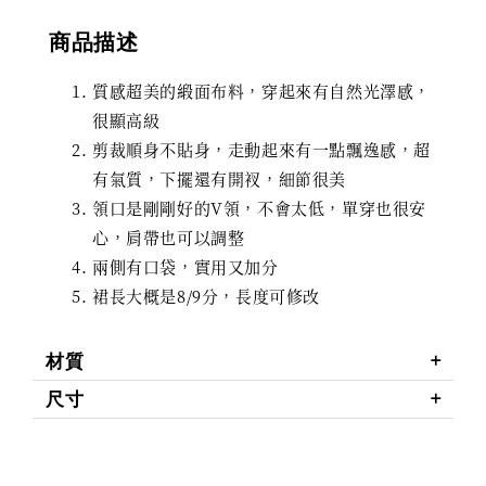
商品描述
質感超美的緞面布料，穿起來有自然光澤感，
很顯高級
剪裁順身不貼身，走動起來有一點飄逸感，超
有氣質，下擺還有開衩，細節很美
領口是剛剛好的V領，不會太低，單穿也很安
心，肩帶也可以調整
兩側有口袋，實用又加分
裙長大概是8/9分，長度可修改
材質
尺寸