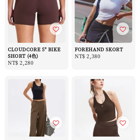
CLOUDCORE 5" BIKE
FOREHAND SKORT
SHORT (4色)
Regular
NT$ 2,380
Regular
NT$ 2,280
price
price