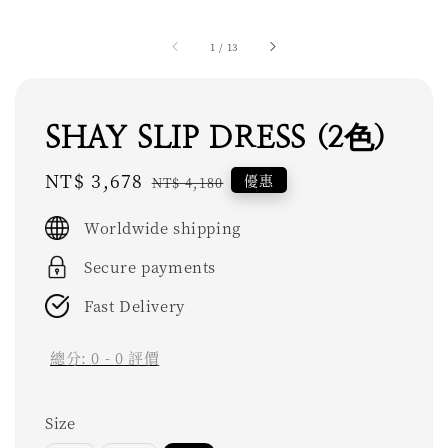
1
/
13
SHAY SLIP DRESS (2色)
Sale
NT$ 3,678
Regular
優惠
NT$ 4,180
price
price
Worldwide shipping
Secure payments
Fast Delivery
總分:
0
-
0
評價
Size