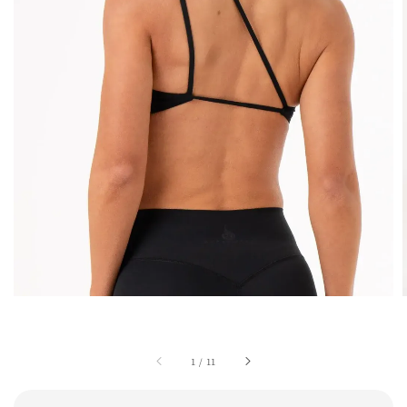
1
/
11