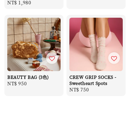
Regular
NT$ 1,980
price
price
BEAUTY BAG (3色)
CREW GRIP SOCKS -
Regular
NT$ 950
Sweetheart Spots
Regular
NT$ 750
price
price