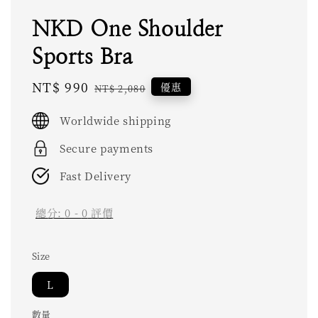
NKD One Shoulder
Sports Bra
Sale
NT$ 990
Regular
優惠
NT$ 2,080
price
price
Worldwide shipping
Secure payments
Fast Delivery
總分:
0
-
0
評價
Size
L
數量