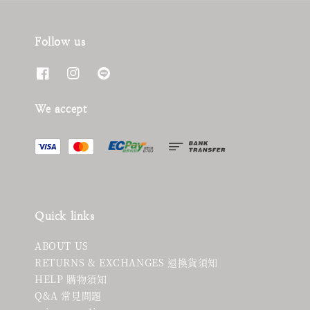
Follow us
We accept
Quick links
ABOUT US
RETURNS & EXCHANGES 退換貨須知
HELP 購物須知
Q&A 常見問題