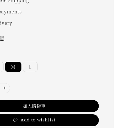
de shipping
 payments
livery
價
M
L
加入購物車
Add to wishlist