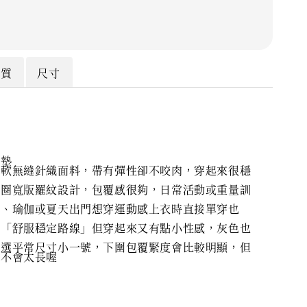
材質
尺寸
胸墊
柔軟無縫針織面料，帶有彈性卻不咬肉，穿起來很穩
一圈寬版羅紋設計，包覆感很夠，日常活動或重量訓
合
練、瑜伽或夏天出門想穿運動感上衣時直接單穿也
走「舒服穩定路線」但穿起來又有點小性感，灰色也
家選平常尺寸小一號，下圍包覆緊度會比較明顯，但
較不會太長喔