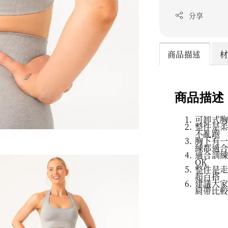
分享
商品描述
商品描述
可卸式
整件是
不亂跑
胸下有
練都適
適合訓
OK
整件是
超百搭
建議大
肩帶比