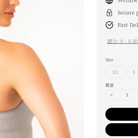
Worldwi
Secure
Fast De
總分:
0
-
0
評
Size
XS
S
數量