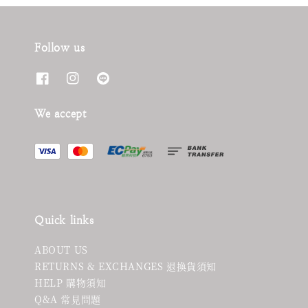
Follow us
We accept
Quick links
ABOUT US
RETURNS & EXCHANGES 退換貨須知
HELP 購物須知
Q&A 常見問題