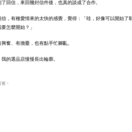
到了回信，來回幾封信件後，也真的談成了合作。
相信，有種愛情來的太快的感覺，覺得：「哇，好像可以開始了
我要怎麼開始？」
有興奮、有擔憂，也有點手忙腳亂。
，我的選品店慢慢長出輪廓。
帳號。