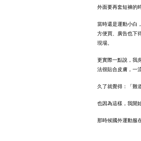
外面要再套短褲的
當時還是運動小白
方便買、廣告也下
現場。
更實際一點說，我
法很貼合皮膚，一
久了就覺得：「難
也因為這樣，我開
那時候國外運動服