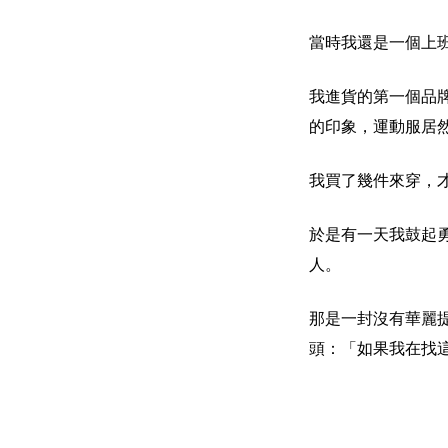
當時我還是一個上
我進貨的第一個品
的印象
，
運動服居
我買了幾件來穿，
於是有一天我鼓起
人。
那是一封沒有華麗
頭：
「如果我在找