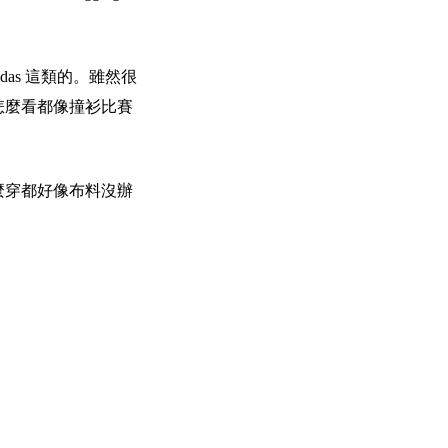
idas 這類的。
雖然很
怎麼看都像撞衫比賽
麼穿都好像布料沒辦