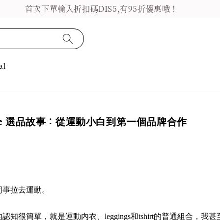
首次下單輸入折扣碼DIS5,有95折優惠哦！
al
Glance 選品故事：從運動小白到第一個品牌合作
同事拉去運動。
很簡單，就是運動內衣、leggings和tshirt的普通組合，我甚至也